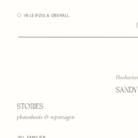
IN LEIPZIG & ÜBERALL
Hochzeite
SANDY
STORIES
photoshoots & reportagen
001. FAMILIEN