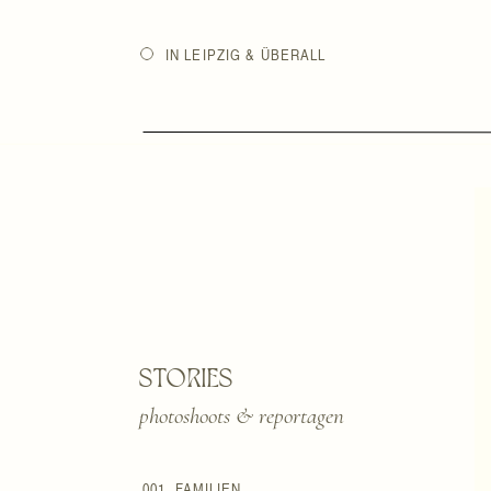
IN LEIPZIG & ÜBERALL
STORIES
photoshoots & reportagen
001. FAMILIEN